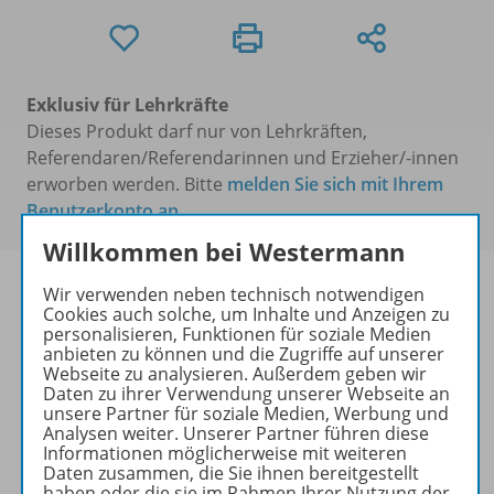
Exklusiv für Lehrkräfte
Dieses Produkt darf nur von Lehrkräften,
Referendaren/Referendarinnen und Erzieher/-innen
erworben werden. Bitte
melden Sie sich mit Ihrem
Benutzerkonto an
.
Willkommen bei Westermann
Wir verwenden neben technisch notwendigen
Cookies auch solche, um Inhalte und Anzeigen zu
personalisieren, Funktionen für soziale Medien
Informationen
anbieten zu können und die Zugriffe auf unserer
Webseite zu analysieren. Außerdem geben wir
Daten zu ihrer Verwendung unserer Webseite an
unsere Partner für soziale Medien, Werbung und
Analysen weiter. Unserer Partner führen diese
Lösungen zu folgenden Werken
Informationen möglicherweise mit weiteren
Daten zusammen, die Sie ihnen bereitgestellt
haben oder die sie im Rahmen Ihrer Nutzung der