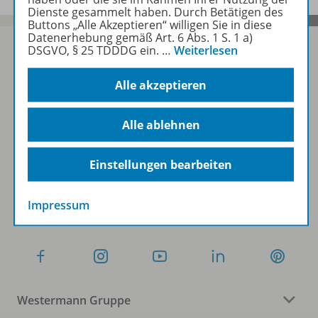
Dienste gesammelt haben. Durch Betätigen des
Buttons „Alle Akzeptieren“ willigen Sie in diese
Datenerhebung gemäß Art. 6 Abs. 1 S. 1 a)
DSGVO, § 25 TDDDG ein.
…
Weiterlesen
Sofort profitieren
Alle akzeptieren
Alle ablehnen
Zum Newsletter anmelden
Einstellungen bearbeiten
Folgen Sie uns auf Social Media
Impressum
Westermann Gruppe