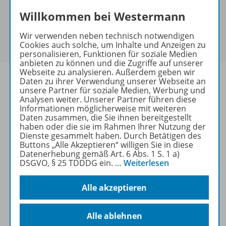
keine Sonderkonditionen gewährt werden.
Willkommen bei Westermann
Sie haben ein passendes
Spar-Paket
?
Um den für Sie gültigen Preis zu sehen,
melden Sie
Wir verwenden neben technisch notwendigen
sich bitte an
.
Cookies auch solche, um Inhalte und Anzeigen zu
personalisieren, Funktionen für soziale Medien
anbieten zu können und die Zugriffe auf unserer
Webseite zu analysieren. Außerdem geben wir
Daten zu ihrer Verwendung unserer Webseite an
unsere Partner für soziale Medien, Werbung und
Analysen weiter. Unserer Partner führen diese
Informationen
Informationen möglicherweise mit weiteren
Daten zusammen, die Sie ihnen bereitgestellt
haben oder die sie im Rahmen Ihrer Nutzung der
Dienste gesammelt haben. Durch Betätigen des
Buttons „Alle Akzeptieren“ willigen Sie in diese
Weitere Inhalte der Ausgabe
Datenerhebung gemäß Art. 6 Abs. 1 S. 1 a)
DSGVO, § 25 TDDDG ein.
…
Weiterlesen
Ergänzende Materialien
Alle akzeptieren
Alle ablehnen
Spar-Pakete