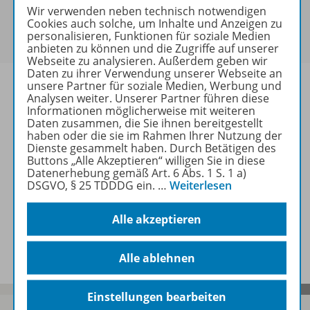
Sie haben ein passendes
Spar-Paket
?
Wir verwenden neben technisch notwendigen
Um den für Sie gültigen Preis zu sehen,
melden Sie
Cookies auch solche, um Inhalte und Anzeigen zu
personalisieren, Funktionen für soziale Medien
sich bitte an
.
anbieten zu können und die Zugriffe auf unserer
Webseite zu analysieren. Außerdem geben wir
Daten zu ihrer Verwendung unserer Webseite an
unsere Partner für soziale Medien, Werbung und
Analysen weiter. Unserer Partner führen diese
Informationen möglicherweise mit weiteren
Daten zusammen, die Sie ihnen bereitgestellt
Informationen
haben oder die sie im Rahmen Ihrer Nutzung der
Dienste gesammelt haben. Durch Betätigen des
Buttons „Alle Akzeptieren“ willigen Sie in diese
Datenerhebung gemäß Art. 6 Abs. 1 S. 1 a)
Weitere Inhalte der Ausgabe
DSGVO, § 25 TDDDG ein.
…
Weiterlesen
Alle akzeptieren
Spar-Pakete
Alle ablehnen
Einstellungen bearbeiten