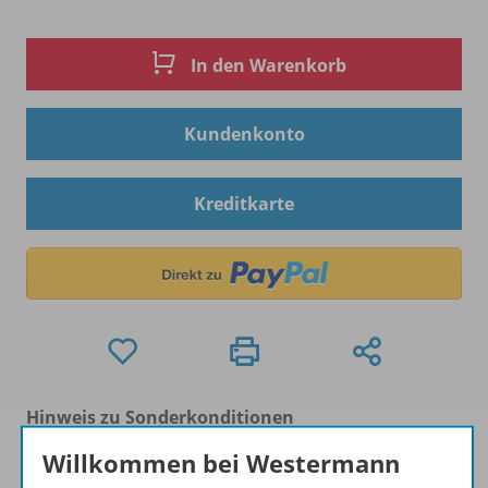
In den Warenkorb
Kundenkonto
Kreditkarte
Hinweis zu Sonderkonditionen
Bei Bezahlung über Paypal und Kreditkarte können
Willkommen bei Westermann
keine Sonderkonditionen gewährt werden.