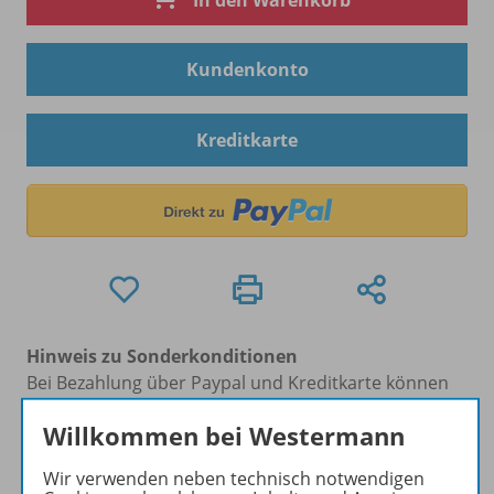
In den Warenkorb
Kundenkonto
Kreditkarte
Hinweis zu Sonderkonditionen
Bei Bezahlung über Paypal und Kreditkarte können
keine Sonderkonditionen gewährt werden.
Willkommen bei Westermann
Sie haben ein passendes
Spar-Paket
?
Um den für Sie gültigen Preis zu sehen,
melden Sie
Wir verwenden neben technisch notwendigen
sich bitte an
.