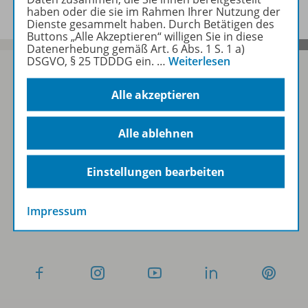
haben oder die sie im Rahmen Ihrer Nutzung der
Dienste gesammelt haben. Durch Betätigen des
Buttons „Alle Akzeptieren“ willigen Sie in diese
Datenerhebung gemäß Art. 6 Abs. 1 S. 1 a)
DSGVO, § 25 TDDDG ein.
…
Weiterlesen
Alle akzeptieren
Sofort profitieren
Alle ablehnen
Zum Newsletter anmelden
Einstellungen bearbeiten
Impressum
Folgen Sie uns auf Social Media