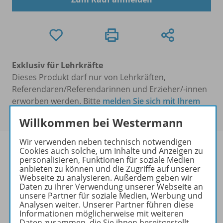
Exklusiv für Lehrkräfte
Dieses Produkt darf nur von Lehrkräften,
Referendaren/Referendarinnen und Erzieher/-innen
erworben werden. Bitte
melden Sie sich mit Ihrem
Benutzerkonto an
.
Willkommen bei Westermann
Wir verwenden neben technisch notwendigen
Cookies auch solche, um Inhalte und Anzeigen zu
personalisieren, Funktionen für soziale Medien
anbieten zu können und die Zugriffe auf unserer
Informationen
Webseite zu analysieren. Außerdem geben wir
Daten zu ihrer Verwendung unserer Webseite an
unsere Partner für soziale Medien, Werbung und
Analysen weiter. Unserer Partner führen diese
Informationen möglicherweise mit weiteren
Lösungen zu folgenden Werken
Daten zusammen, die Sie ihnen bereitgestellt