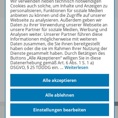
Wir verwenden neben technisch notwendigen
Um den für Sie gültigen Preis zu sehen,
melden Sie
Cookies auch solche, um Inhalte und Anzeigen zu
sich bitte an
.
personalisieren, Funktionen für soziale Medien
anbieten zu können und die Zugriffe auf unserer
Webseite zu analysieren. Außerdem geben wir
Daten zu ihrer Verwendung unserer Webseite an
unsere Partner für soziale Medien, Werbung und
Analysen weiter. Unserer Partner führen diese
Informationen möglicherweise mit weiteren
Informationen
Daten zusammen, die Sie ihnen bereitgestellt
haben oder die sie im Rahmen Ihrer Nutzung der
Dienste gesammelt haben. Durch Betätigen des
Buttons „Alle Akzeptieren“ willigen Sie in diese
Weitere Inhalte der Ausgabe
Datenerhebung gemäß Art. 6 Abs. 1 S. 1 a)
DSGVO, § 25 TDDDG ein.
…
Weiterlesen
Alle akzeptieren
Spar-Pakete
Alle ablehnen
Einstellungen bearbeiten