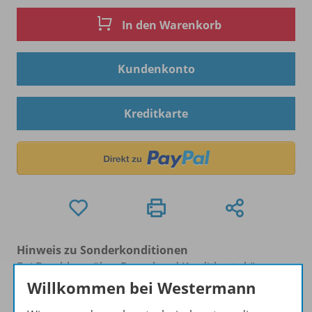
In den Warenkorb
Kundenkonto
Kreditkarte
Hinweis zu Sonderkonditionen
Bei Bezahlung über Paypal und Kreditkarte können
keine Sonderkonditionen gewährt werden.
Willkommen bei Westermann
Sie haben ein passendes
Spar-Paket
?