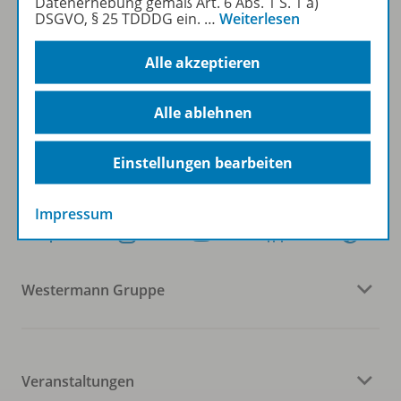
Datenerhebung gemäß Art. 6 Abs. 1 S. 1 a)
Sofort profitieren
DSGVO, § 25 TDDDG ein.
…
Weiterlesen
Alle akzeptieren
Zum Newsletter anmelden
Alle ablehnen
Folgen Sie uns auf Social Media
Einstellungen bearbeiten
Impressum
Westermann Gruppe
Veranstaltungen