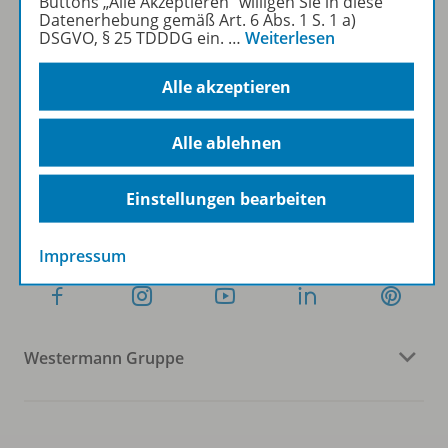
Buttons „Alle Akzeptieren“ willigen Sie in diese
Datenerhebung gemäß Art. 6 Abs. 1 S. 1 a)
DSGVO, § 25 TDDDG ein.
…
Weiterlesen
Sofort profitieren
Alle akzeptieren
Zum Newsletter anmelden
Alle ablehnen
Einstellungen bearbeiten
Folgen Sie uns auf Social Media
Impressum
Westermann Gruppe