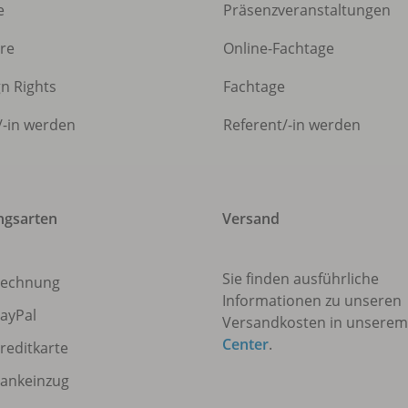
e
Präsenzveranstaltungen
ere
Online-Fachtage
gn Rights
Fachtage
/
-in werden
Referent/
-in werden
ngsarten
Versand
Sie finden ausführliche
echnung
Informationen zu unseren
ayPal
Versandkosten in unsere
Center
.
reditkarte
ankeinzug