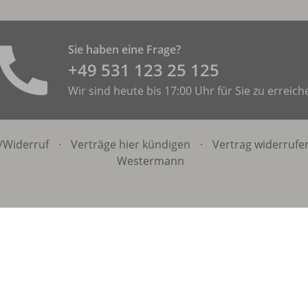
Sie haben eine Frage?
+49 531 ­123 25 125
Wir sind heute bis 17:00 Uhr für Sie zu erreich
/
Widerruf
·
Verträge hier kündigen
·
Vertrag widerrufe
Westermann