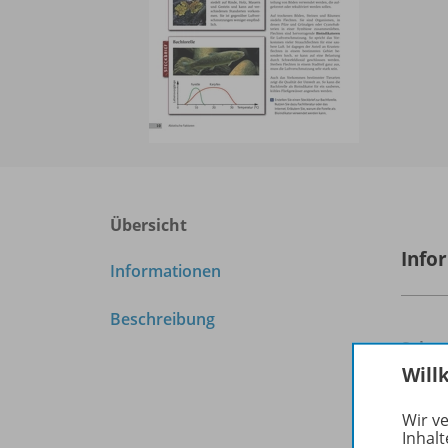
Übersicht
Info
Informationen
Beschreibung
Seite
Will
Datei
Wir v
Datei
Inhalt