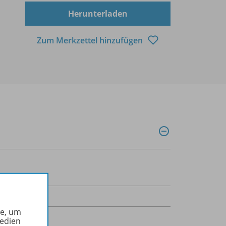
Herunterladen
Zum Merkzettel hinzufügen
kB
he, um
okument
Medien