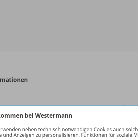
rmationen
n
1
kommen bei Westermann
größe
106,0 
erwenden neben technisch notwendigen Cookies auch solc
format
PDF-D
e und Anzeigen zu personalisieren, Funktionen für soziale 