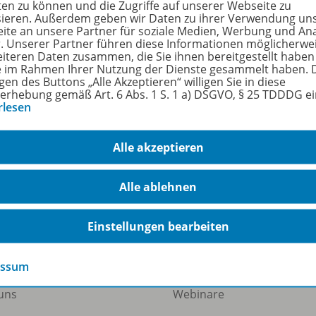
ten zu können und die Zugriffe auf unserer Webseite zu
sieren. Außerdem geben wir Daten zu ihrer Verwendung un
ite an unsere Partner für soziale Medien, Werbung und An
r. Unserer Partner führen diese Informationen möglicherwe
hreibung
eiteren Daten zusammen, die Sie ihnen bereitgestellt haben
ie im Rahmen Ihrer Nutzung der Dienste gesammelt haben. 
gen des Buttons „Alle Akzeptieren“ willigen Sie in diese
erhebung gemäß Art. 6 Abs. 1 S. 1 a) DSGVO, § 25 TDDDG e
rlesen
eckbriefen "Brennnessel", "Rentierflechte", "Wandflechte" u
Alle akzeptieren
Alle ablehnen
Einstellungen bearbeiten
ermann Gruppe
Veranstaltungen
essum
uns
Webinare