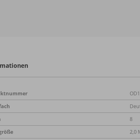
rmationen
uktnummer
OD1
fach
Deu
n
8
größe
2,0