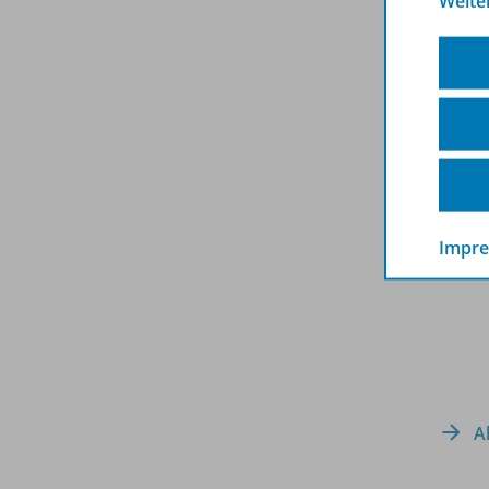
Weite
Impr
A