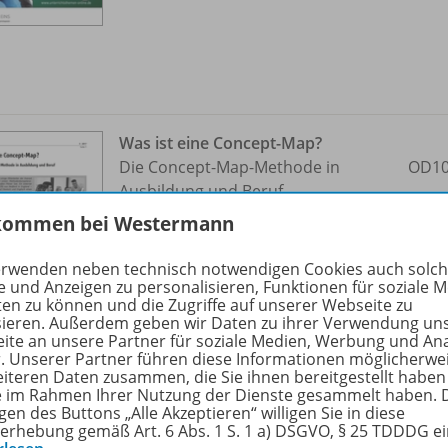
Was ist eine Concept-Map?
Die Concept-Map-Methode in
OD10
Ausbildung und Beruf
kommen bei Westermann
Sofort verfügbar
erwenden neben technisch notwendigen Cookies auch solc
Dateiformat:
PDF-Dokument
e und Anzeigen zu personalisieren, Funktionen für soziale 
ten zu können und die Zugriffe auf unserer Webseite zu
sieren. Außerdem geben wir Daten zu ihrer Verwendung un
ite an unsere Partner für soziale Medien, Werbung und An
r. Unserer Partner führen diese Informationen möglicherwe
eiteren Daten zusammen, die Sie ihnen bereitgestellt haben
ie im Rahmen Ihrer Nutzung der Dienste gesammelt haben. 
gen des Buttons „Alle Akzeptieren“ willigen Sie in diese
erhebung gemäß Art. 6 Abs. 1 S. 1 a) DSGVO, § 25 TDDDG e
Gendersprache