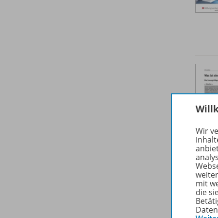
Will
Wir v
Inhalt
anbie
analy
Webse
weite
mit w
die s
Betäti
Daten