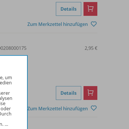
Details
Zum Merkzettel hinzufügen
0208000175
2,95 €
he, um
Medien
Details
serer
alysen
ise
Zum Merkzettel hinzufügen
 oder
Durch
in.
…