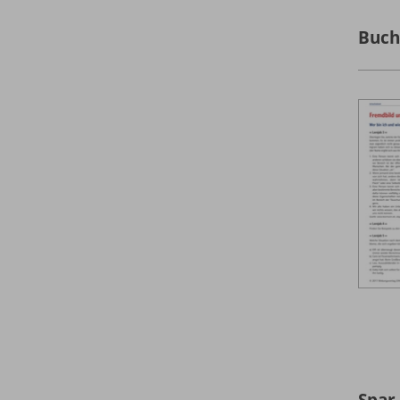
Buc
Spar