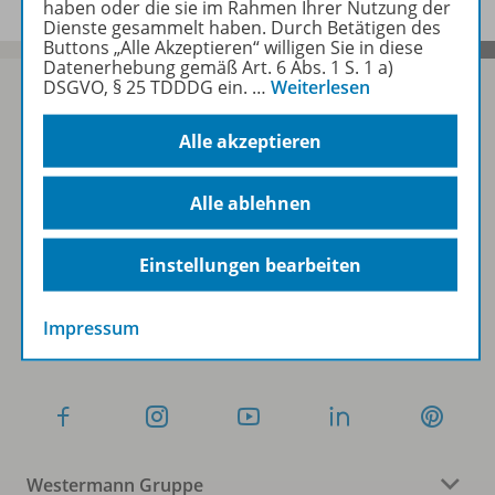
haben oder die sie im Rahmen Ihrer Nutzung der
Dienste gesammelt haben. Durch Betätigen des
Buttons „Alle Akzeptieren“ willigen Sie in diese
Datenerhebung gemäß Art. 6 Abs. 1 S. 1 a)
DSGVO, § 25 TDDDG ein.
…
Weiterlesen
Alle akzeptieren
Sofort profitieren
Alle ablehnen
Zum Newsletter anmelden
Einstellungen bearbeiten
Folgen Sie uns auf Social Media
Impressum
Westermann Gruppe