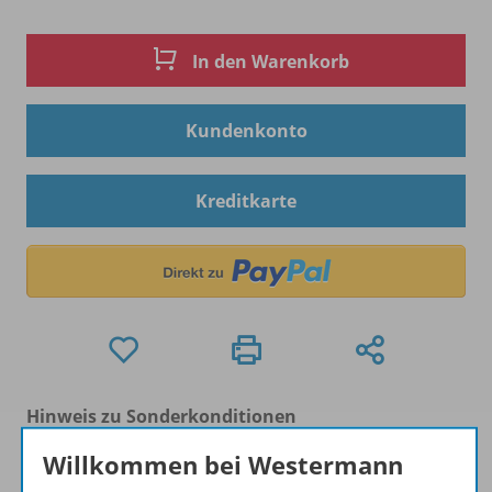
In den Warenkorb
Kundenkonto
Kreditkarte
Hinweis zu Sonderkonditionen
Bei Bezahlung über Paypal und Kreditkarte können
Willkommen bei Westermann
keine Sonderkonditionen gewährt werden.