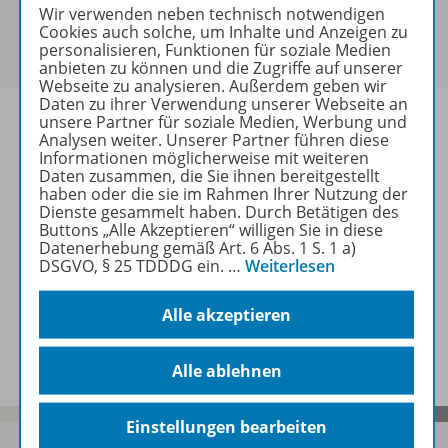
Sie haben ein passendes
Spar-Paket
?
Wir verwenden neben technisch notwendigen
Um den für Sie gültigen Preis zu sehen,
melden Sie
Cookies auch solche, um Inhalte und Anzeigen zu
personalisieren, Funktionen für soziale Medien
sich bitte an
.
anbieten zu können und die Zugriffe auf unserer
Webseite zu analysieren. Außerdem geben wir
Daten zu ihrer Verwendung unserer Webseite an
unsere Partner für soziale Medien, Werbung und
Analysen weiter. Unserer Partner führen diese
Informationen möglicherweise mit weiteren
Daten zusammen, die Sie ihnen bereitgestellt
Informationen
haben oder die sie im Rahmen Ihrer Nutzung der
Dienste gesammelt haben. Durch Betätigen des
Buttons „Alle Akzeptieren“ willigen Sie in diese
Datenerhebung gemäß Art. 6 Abs. 1 S. 1 a)
Weitere Inhalte der Ausgabe
DSGVO, § 25 TDDDG ein.
…
Weiterlesen
Alle akzeptieren
Spar-Pakete
Alle ablehnen
Einstellungen bearbeiten