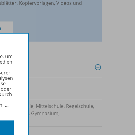
sblätter, Kopiervorlagen, Videos und
n
he, um
Medien
serer
alysen
ise
 oder
Durch
in.
…
Sekundarschule, Mittelschule, Regelschule,
 Gesamtschule, Gymnasium,