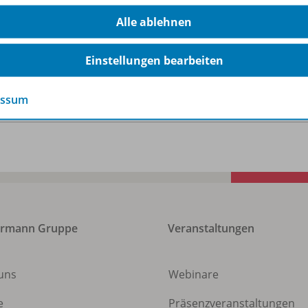
Alle ablehnen
n
2
ienen am
07.03.2018
Einstellungen bearbeiten
größe
2,5 MB
essum
format
PDF-Dokument
ermann Gruppe
Veranstaltungen
uns
Webinare
e
Präsenzveranstaltungen