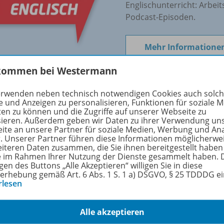
Englischunterricht: Arbeit
Podcast-Episoden.
Mehr Informatione
kommen bei Westermann
erwenden neben technisch notwendigen Cookies auch solc
e und Anzeigen zu personalisieren, Funktionen für soziale 
rmationen
ten zu können und die Zugriffe auf unserer Webseite zu
sieren. Außerdem geben wir Daten zu ihrer Verwendung un
ite an unsere Partner für soziale Medien, Werbung und An
r. Unserer Partner führen diese Informationen möglicherwe
eiteren Daten zusammen, die Sie ihnen bereitgestellt haben
uktnummer
OD100080000339
ie im Rahmen Ihrer Nutzung der Dienste gesammelt haben. 
gen des Buttons „Alle Akzeptieren“ willigen Sie in diese
erhebung gemäß Art. 6 Abs. 1 S. 1 a) DSGVO, § 25 TDDDG e
form
Hauptschule, Realschule, Realschule plus, 
rlesen
Regionale Schule, Oberschule, Integrierte
Berufsgrundbildungsjahr
Alle akzeptieren
enstufe
5. Schuljahr bis 6. Schuljahr