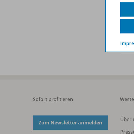
Seite
Ersch
Datei
Impr
Datei
Sofort profitieren
West
Über 
Zum Newsletter anmelden
Press