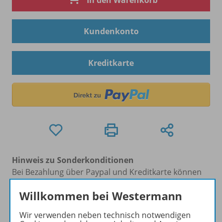
In den Warenkorb
Kundenkonto
Kreditkarte
Hinweis zu Sonderkonditionen
Bei Bezahlung über Paypal und Kreditkarte können
keine Sonderkonditionen gewährt werden.
Willkommen bei Westermann
Sie haben ein passendes
Spar-Paket
?
Um den für Sie gültigen Preis zu sehen,
melden Sie
Wir verwenden neben technisch notwendigen
sich bitte an
.