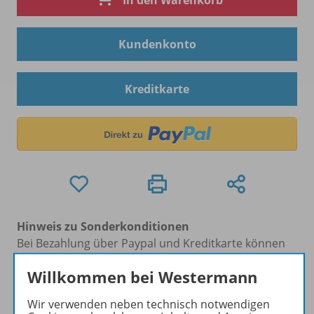
In den Warenkorb
Kundenkonto
Kreditkarte
Hinweis zu Sonderkonditionen
Bei Bezahlung über Paypal und Kreditkarte können
keine Sonderkonditionen gewährt werden.
Willkommen bei Westermann
Sie haben ein passendes
Spar-Paket
?
Um den für Sie gültigen Preis zu sehen,
melden Sie
Wir verwenden neben technisch notwendigen
sich bitte an
.