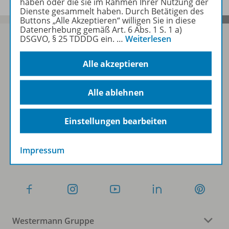
haben oder die sie im Rahmen Ihrer Nutzung der
Dienste gesammelt haben. Durch Betätigen des
Buttons „Alle Akzeptieren“ willigen Sie in diese
Datenerhebung gemäß Art. 6 Abs. 1 S. 1 a)
DSGVO, § 25 TDDDG ein.
…
Weiterlesen
Alle akzeptieren
Sofort profitieren
Alle ablehnen
Zum Newsletter anmelden
Einstellungen bearbeiten
Folgen Sie uns auf Social Media
Impressum
Westermann Gruppe