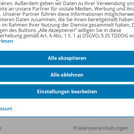
sieren. Außerdem geben wir Daten zu ihrer Verwendung un
n
5
ite an unsere Partner für soziale Medien, Werbung und An
r. Unserer Partner führen diese Informationen möglicherwe
ienen am
28.
eiteren Daten zusammen, die Sie ihnen bereitgestellt haben
ie im Rahmen Ihrer Nutzung der Dienste gesammelt haben. 
gen des Buttons „Alle Akzeptieren“ willigen Sie in diese
größe
257
erhebung gemäß Art. 6 Abs. 1 S. 1 a) DSGVO, § 25 TDDDG e
rlesen
format
PDF
Alle akzeptieren
Alle ablehnen
Einstellungen bearbeiten
ermann Gruppe
Veranstaltungen
essum
uns
Webinare
e
Präsenzveranstaltungen