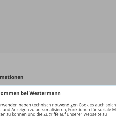
rmationen
kommen bei Westermann
uktnummer
OD1
erwenden neben technisch notwendigen Cookies auch solc
e und Anzeigen zu personalisieren, Funktionen für soziale 
form
Gru
ten zu können und die Zugriffe auf unserer Webseite zu