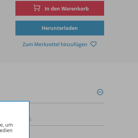
In den Warenkorb
Herunterladen
Zum Merkzettel hinzufügen
00111000715
he, um
Medien
ndschule