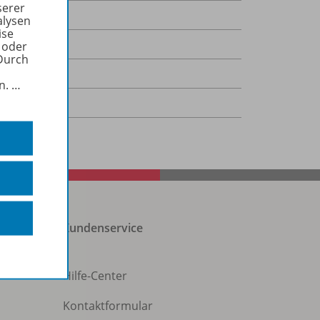
serer
alysen
ise
02.2018
 oder
Durch
,9 kB
in.
…
-Dokument
Kundenservice
Hilfe-Center
Kontaktformular