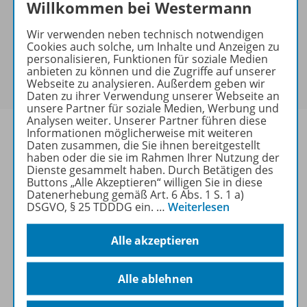
Hinweis zu Sonderkonditionen
Willkommen bei Westermann
Bei Bezahlung über Paypal und Kreditkarte können
Wir verwenden neben technisch notwendigen
keine Sonderkonditionen gewährt werden.
Cookies auch solche, um Inhalte und Anzeigen zu
Sie haben ein passendes
Spar-Paket
?
personalisieren, Funktionen für soziale Medien
Um den für Sie gültigen Preis zu sehen,
melden Sie
anbieten zu können und die Zugriffe auf unserer
Webseite zu analysieren. Außerdem geben wir
sich bitte an
.
Daten zu ihrer Verwendung unserer Webseite an
unsere Partner für soziale Medien, Werbung und
Analysen weiter. Unserer Partner führen diese
Informationen möglicherweise mit weiteren
Daten zusammen, die Sie ihnen bereitgestellt
haben oder die sie im Rahmen Ihrer Nutzung der
Dienste gesammelt haben. Durch Betätigen des
Informationen
Buttons „Alle Akzeptieren“ willigen Sie in diese
Datenerhebung gemäß Art. 6 Abs. 1 S. 1 a)
DSGVO, § 25 TDDDG ein.
…
Weiterlesen
Weitere Inhalte der Ausgabe
Alle akzeptieren
Spar-Pakete
Alle ablehnen