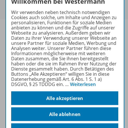
Willkommen bei Westermann
Um den für Sie gültigen Preis zu sehen,
melden Sie
sich bitte an
.
Wir verwenden neben technisch notwendigen
Cookies auch solche, um Inhalte und Anzeigen zu
personalisieren, Funktionen für soziale Medien
anbieten zu können und die Zugriffe auf unserer
Webseite zu analysieren. Außerdem geben wir
Daten zu ihrer Verwendung unserer Webseite an
unsere Partner für soziale Medien, Werbung und
Informationen
Analysen weiter. Unserer Partner führen diese
Informationen möglicherweise mit weiteren
Daten zusammen, die Sie ihnen bereitgestellt
haben oder die sie im Rahmen Ihrer Nutzung der
Weitere Inhalte der Ausgabe
Dienste gesammelt haben. Durch Betätigen des
Buttons „Alle Akzeptieren“ willigen Sie in diese
Datenerhebung gemäß Art. 6 Abs. 1 S. 1 a)
DSGVO, § 25 TDDDG ein.
…
Weiterlesen
Ergänzende Materialien
Alle akzeptieren
Spar-Pakete
Alle ablehnen