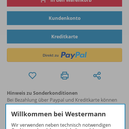
In den Warenkorb
Kundenkonto
Kreditkarte
Hinweis zu Sonderkonditionen
Bei Bezahlung über Paypal und Kreditkarte können
keine Sonderkonditionen gewährt werden.
Willkommen bei Westermann
Sie haben ein passendes
Spar-Paket
?
Um den für Sie gültigen Preis zu sehen,
melden Sie
Wir verwenden neben technisch notwendigen
sich bitte an
.