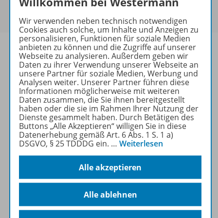
Willkommen bei Westermann
Um den für Sie gültigen Preis zu sehen,
melden Sie
sich bitte an
.
Wir verwenden neben technisch notwendigen
Cookies auch solche, um Inhalte und Anzeigen zu
personalisieren, Funktionen für soziale Medien
anbieten zu können und die Zugriffe auf unserer
Webseite zu analysieren. Außerdem geben wir
Daten zu ihrer Verwendung unserer Webseite an
unsere Partner für soziale Medien, Werbung und
Informationen
Analysen weiter. Unserer Partner führen diese
Informationen möglicherweise mit weiteren
Daten zusammen, die Sie ihnen bereitgestellt
haben oder die sie im Rahmen Ihrer Nutzung der
Weitere Inhalte der Ausgabe
Dienste gesammelt haben. Durch Betätigen des
Buttons „Alle Akzeptieren“ willigen Sie in diese
Datenerhebung gemäß Art. 6 Abs. 1 S. 1 a)
DSGVO, § 25 TDDDG ein.
…
Weiterlesen
Ergänzende Materialien
Alle akzeptieren
Spar-Pakete
Alle ablehnen