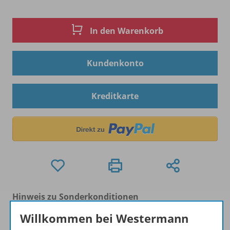
In den Warenkorb
Kundenkonto
Kreditkarte
Hinweis zu Sonderkonditionen
Bei Bezahlung über Paypal und Kreditkarte können
Willkommen bei Westermann
keine Sonderkonditionen gewährt werden.