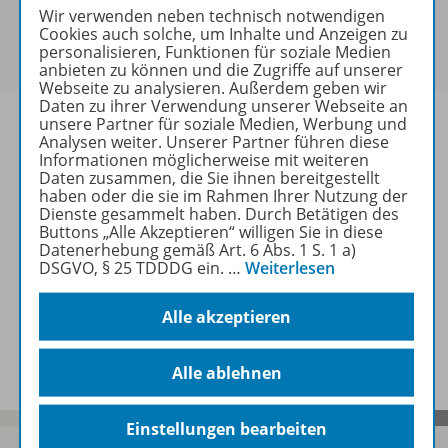
Sie haben ein passendes
Spar-Paket
?
Wir verwenden neben technisch notwendigen
Um den für Sie gültigen Preis zu sehen,
melden Sie
Cookies auch solche, um Inhalte und Anzeigen zu
personalisieren, Funktionen für soziale Medien
sich bitte an
.
anbieten zu können und die Zugriffe auf unserer
Webseite zu analysieren. Außerdem geben wir
Daten zu ihrer Verwendung unserer Webseite an
unsere Partner für soziale Medien, Werbung und
Analysen weiter. Unserer Partner führen diese
Informationen möglicherweise mit weiteren
Daten zusammen, die Sie ihnen bereitgestellt
Informationen
haben oder die sie im Rahmen Ihrer Nutzung der
Dienste gesammelt haben. Durch Betätigen des
Buttons „Alle Akzeptieren“ willigen Sie in diese
Datenerhebung gemäß Art. 6 Abs. 1 S. 1 a)
Weitere Inhalte der Ausgabe
DSGVO, § 25 TDDDG ein.
…
Weiterlesen
Alle akzeptieren
Spar-Pakete
Alle ablehnen
Einstellungen bearbeiten