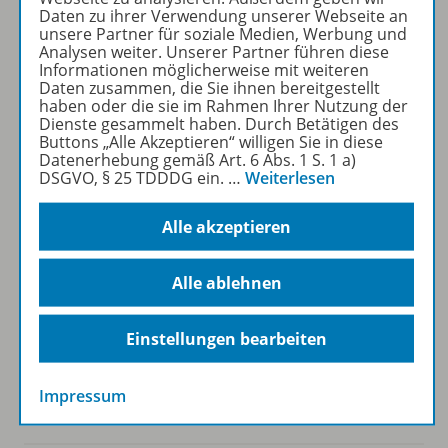
Daten zu ihrer Verwendung unserer Webseite an
unsere Partner für soziale Medien, Werbung und
Folgen Sie uns auf Social Media
Analysen weiter. Unserer Partner führen diese
Informationen möglicherweise mit weiteren
Daten zusammen, die Sie ihnen bereitgestellt
haben oder die sie im Rahmen Ihrer Nutzung der
Dienste gesammelt haben. Durch Betätigen des
Buttons „Alle Akzeptieren“ willigen Sie in diese
Datenerhebung gemäß Art. 6 Abs. 1 S. 1 a)
DSGVO, § 25 TDDDG ein.
…
Weiterlesen
Westermann Gruppe
Alle akzeptieren
Alle ablehnen
Veranstaltungen
Einstellungen bearbeiten
Impressum
Kundenservice