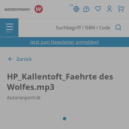
DE
MENÜ
Jetzt zum Newsletter anmelden!
Zurück
HP_
Kallentoft_
Faehrte des
Wolfes.mp3
Autorenporträt