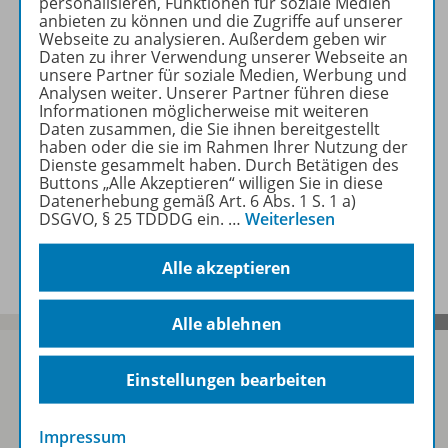
personalisieren, Funktionen für soziale Medien
anbieten zu können und die Zugriffe auf unserer
Webseite zu analysieren. Außerdem geben wir
Daten zu ihrer Verwendung unserer Webseite an
unsere Partner für soziale Medien, Werbung und
Informationen
Analysen weiter. Unserer Partner führen diese
Informationen möglicherweise mit weiteren
Daten zusammen, die Sie ihnen bereitgestellt
haben oder die sie im Rahmen Ihrer Nutzung der
Weitere Inhalte der Ausgabe
Dienste gesammelt haben. Durch Betätigen des
Buttons „Alle Akzeptieren“ willigen Sie in diese
Datenerhebung gemäß Art. 6 Abs. 1 S. 1 a)
DSGVO, § 25 TDDDG ein.
…
Weiterlesen
Spar-Pakete
Alle akzeptieren
Alle ablehnen
Einstellungen bearbeiten
Sofort profitieren
Impressum