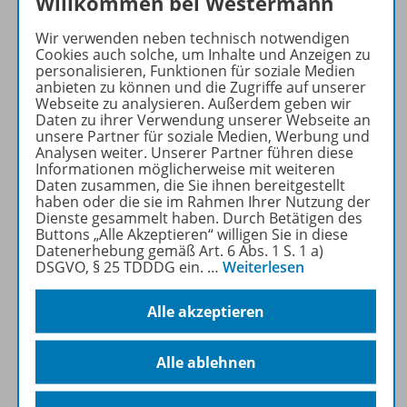
Willkommen bei Westermann
Materialien für einen
vielfältigen
Wir verwenden neben technisch notwendigen
Englischunterricht:
Cookies auch solche, um Inhalte und Anzeigen zu
personalisieren, Funktionen für soziale Medien
Arbeitsblätter,
anbieten zu können und die Zugriffe auf unserer
Kopiervorlagen, Videos und
Webseite zu analysieren. Außerdem geben wir
Podcast-Episoden.
Daten zu ihrer Verwendung unserer Webseite an
unsere Partner für soziale Medien, Werbung und
Analysen weiter. Unserer Partner führen diese
Mehr Informationen
Informationen möglicherweise mit weiteren
Daten zusammen, die Sie ihnen bereitgestellt
haben oder die sie im Rahmen Ihrer Nutzung der
Dienste gesammelt haben. Durch Betätigen des
Buttons „Alle Akzeptieren“ willigen Sie in diese
Datenerhebung gemäß Art. 6 Abs. 1 S. 1 a)
DSGVO, § 25 TDDDG ein.
…
Weiterlesen
Informationen
Alle akzeptieren
Beschreibung
Alle ablehnen