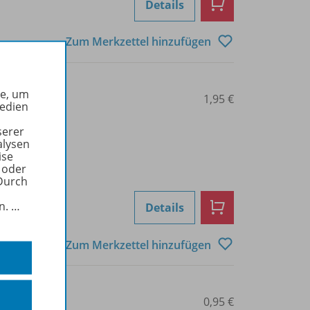
Details
Zum Merkzettel hinzufügen
he, um
0101014032
1,95 €
Medien
serer
alysen
ise
 oder
Durch
in.
…
Details
Zum Merkzettel hinzufügen
0101014033
0,95 €