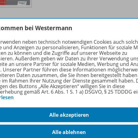
kommen bei Westermann
Arbeiten mit Textfeldern - Grafiken
erwenden neben technisch notwendigen Cookies auch solc
einfügen
OD20
e und Anzeigen zu personalisieren, Funktionen für soziale 
ten zu können und die Zugriffe auf unserer Webseite zu
sieren. Außerdem geben wir Daten zu ihrer Verwendung un
Sofort verfügbar
ite an unsere Partner für soziale Medien, Werbung und An
Dateiformat:
PDF-Dokument
r. Unserer Partner führen diese Informationen möglicherwe
eiteren Daten zusammen, die Sie ihnen bereitgestellt haben
ie im Rahmen Ihrer Nutzung der Dienste gesammelt haben. 
gen des Buttons „Alle Akzeptieren“ willigen Sie in diese
erhebung gemäß Art. 6 Abs. 1 S. 1 a) DSGVO, § 25 TDDDG e
rlesen
Alle akzeptieren
Rationelles Arbeiten mit der
Alle ablehnen
Schnellzugriffsliste
OD20