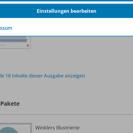
Sofort verfügbar
Einstellungen bearbeiten
Dateiformat:
PDF-Dokument
essum
lle 18 Inhalte dieser Ausgabe anzeigen
-Pakete
Winklers Illustrierte