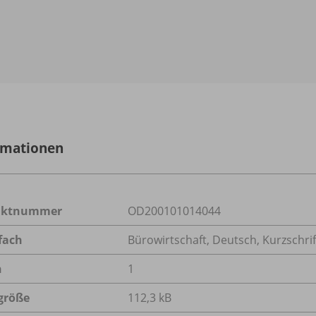
rmationen
uktnummer
OD200101014044
fach
Bürowirtschaft
,
Deutsch
,
Kurzschrif
n
1
größe
112,3 kB