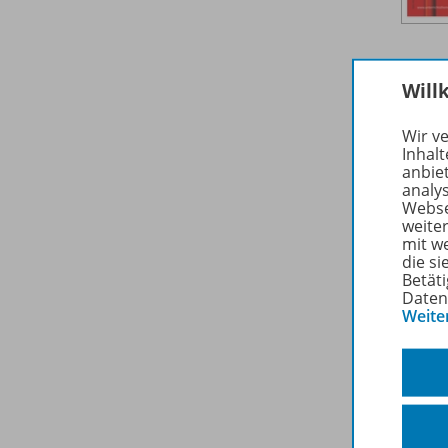
Will
Wir v
Inhalt
anbie
analy
Webse
weite
mit w
die s
Betäti
Daten
Weite