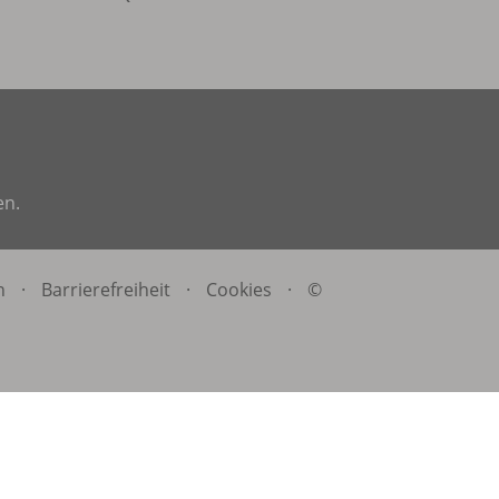
en.
n
·
Barrierefreiheit
·
Cookies
·
©