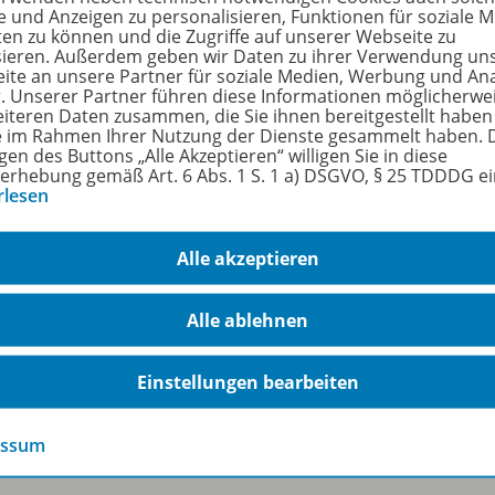
e und Anzeigen zu personalisieren, Funktionen für soziale 
form
ten zu können und die Zugriffe auf unserer Webseite zu
sieren. Außerdem geben wir Daten zu ihrer Verwendung un
n
ite an unsere Partner für soziale Medien, Werbung und An
r. Unserer Partner führen diese Informationen möglicherwe
ienen am
eiteren Daten zusammen, die Sie ihnen bereitgestellt haben
ie im Rahmen Ihrer Nutzung der Dienste gesammelt haben. 
gen des Buttons „Alle Akzeptieren“ willigen Sie in diese
größe
erhebung gemäß Art. 6 Abs. 1 S. 1 a) DSGVO, § 25 TDDDG e
rlesen
format
en/
Autorinnen
Alle akzeptieren
Alle ablehnen
Einstellungen bearbeiten
ermann Gruppe
Veranstaltungen
essum