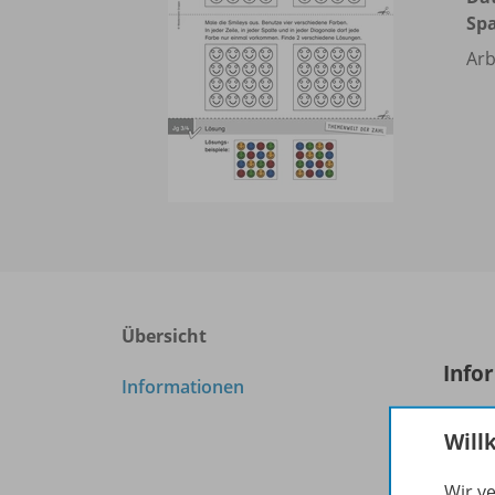
Spa
Arb
Übersicht
Info
Informationen
Will
Prod
Wir v