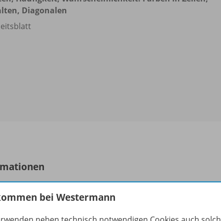
lten, Diagonalen
eitsblatt
rmationen
kommen bei Westermann
uktnummer
erwenden neben technisch notwendigen Cookies auch solc