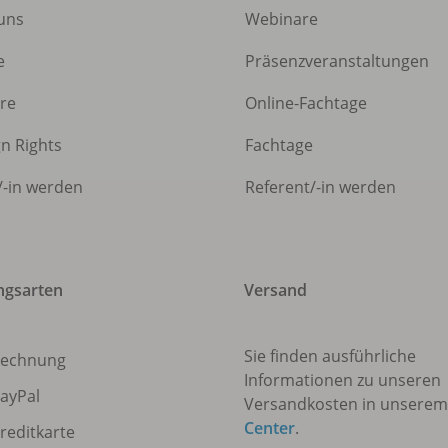
uns
Webinare
e
Präsenzveranstaltungen
ere
Online-Fachtage
gn Rights
Fachtage
/
-in werden
Referent/
-in werden
ngsarten
Versand
Sie finden ausführliche
echnung
Informationen zu unseren
ayPal
Versandkosten in unsere
Center
.
reditkarte