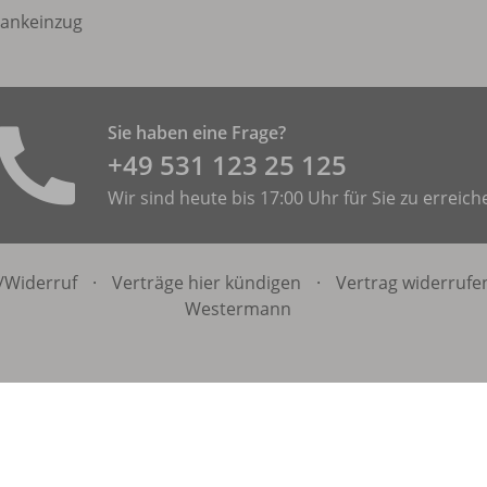
ankeinzug
Sie haben eine Frage?
+49 531 ­123 25 125
Wir sind heute bis 17:00 Uhr für Sie zu erreich
/
Widerruf
·
Verträge hier kündigen
·
Vertrag widerrufe
Westermann