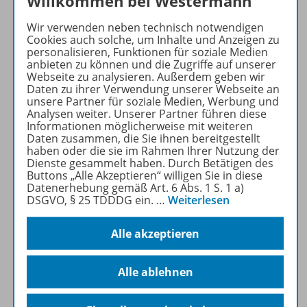
Willkommen bei Westermann
Materialien für einen
vielfältigen
Wir verwenden neben technisch notwendigen
Englischunterricht:
Cookies auch solche, um Inhalte und Anzeigen zu
personalisieren, Funktionen für soziale Medien
Arbeitsblätter,
anbieten zu können und die Zugriffe auf unserer
Kopiervorlagen, Videos und
Webseite zu analysieren. Außerdem geben wir
Podcast-Episoden.
Daten zu ihrer Verwendung unserer Webseite an
unsere Partner für soziale Medien, Werbung und
Analysen weiter. Unserer Partner führen diese
Mehr Informationen
Informationen möglicherweise mit weiteren
Daten zusammen, die Sie ihnen bereitgestellt
haben oder die sie im Rahmen Ihrer Nutzung der
Dienste gesammelt haben. Durch Betätigen des
Buttons „Alle Akzeptieren“ willigen Sie in diese
Datenerhebung gemäß Art. 6 Abs. 1 S. 1 a)
DSGVO, § 25 TDDDG ein.
…
Weiterlesen
Informationen
Alle akzeptieren
Beschreibung
Alle ablehnen