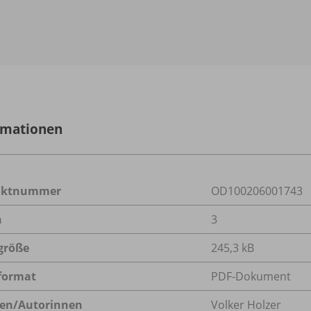
rmationen
uktnummer
OD100206001743
n
3
größe
245,3 kB
format
PDF-Dokument
en/
Autorinnen
Volker Holzer