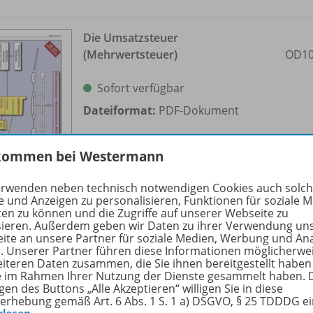
Die Umsatzsteuer
(Mehrwertsteuer)
OD10
Sofort verfügbar
Dateiformat:
PDF-Dokument
kommen bei Westermann
erwenden neben technisch notwendigen Cookies auch solc
e und Anzeigen zu personalisieren, Funktionen für soziale 
ten zu können und die Zugriffe auf unserer Webseite zu
sieren. Außerdem geben wir Daten zu ihrer Verwendung un
ite an unsere Partner für soziale Medien, Werbung und An
Kreuzworträtsel: Erfüllungsort
r. Unserer Partner führen diese Informationen möglicherwe
OD10
eiteren Daten zusammen, die Sie ihnen bereitgestellt haben
ie im Rahmen Ihrer Nutzung der Dienste gesammelt haben. 
Sofort verfügbar
gen des Buttons „Alle Akzeptieren“ willigen Sie in diese
Dateiformat:
PDF-Dokument
erhebung gemäß Art. 6 Abs. 1 S. 1 a) DSGVO, § 25 TDDDG e