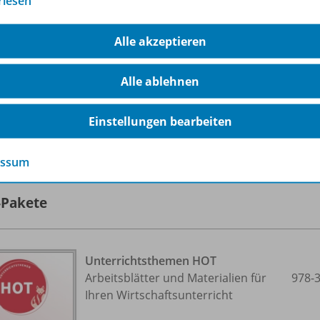
rlesen
Alle akzeptieren
Alle ablehnen
Einstellungen bearbeiten
lle 16 Inhalte dieser Ausgabe anzeigen
essum
-Pakete
Unterrichtsthemen HOT
Arbeitsblätter und Materialien für
978-
Ihren Wirtschaftsunterricht