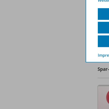
Weite
A
Impr
Spar