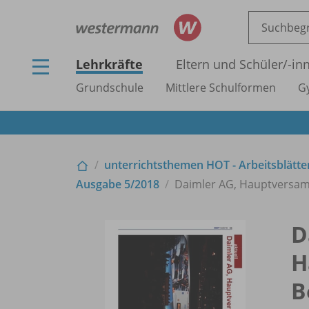
Lehrkräfte
Eltern und Schüler/
-in
Grundschule
Mittlere Schulformen
G
unterrichtsthemen HOT - Arbeitsblätter
Ausgabe 5/
2018
Daimler AG, Hauptversam
D
H
B