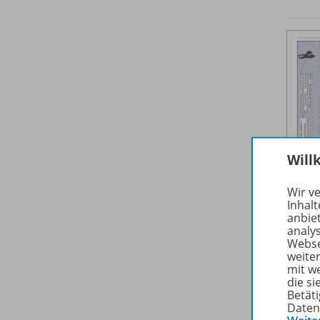
Will
Wir v
Inhalt
anbie
analy
Webse
weite
mit w
die s
Betäti
Daten