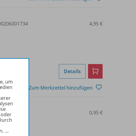
0206001734
4,95 €
Details
he, um
Medien
Zum Merkzettel hinzufügen
serer
alysen
ise
0206001735
0,95 €
 oder
Durch
in.
…