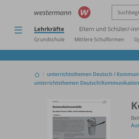
Lehrkräfte
Eltern und Schüler/
-in
Grundschule
Mittlere Schulformen
G
unterrichtsthemen Deutsch /
Kommunika
unterrichtsthemen Deutsch/
Kommunikation 
K
Bei
Aus