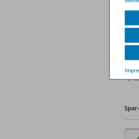
Weite
Impr
A
Spar