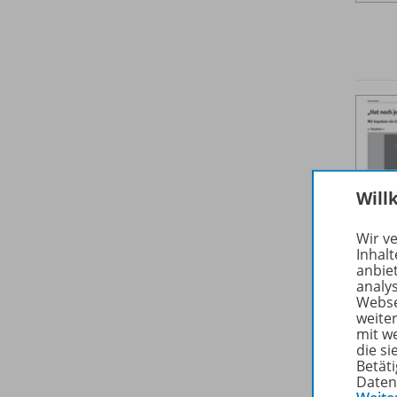
Will
Wir v
Inhalt
anbie
analy
Webse
weite
mit w
die s
Betäti
Daten