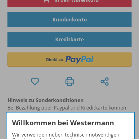
In den Warenkorb
Kundenkonto
Kreditkarte
Hinweis zu Sonderkonditionen
Bei Bezahlung über Paypal und Kreditkarte können
keine Sonderkonditionen gewährt werden.
Willkommen bei Westermann
Sie haben ein passendes
Spar-Paket
?
Um den für Sie gültigen Preis zu sehen,
melden Sie
Wir verwenden neben technisch notwendigen
sich bitte an
.