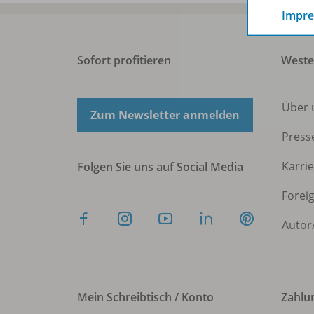
Impr
Sofort profitieren
West
Über 
Zum Newsletter anmelden
Press
Karri
Folgen Sie uns auf Social Media
Forei
Autor
Mein Schreibtisch / Konto
Zahlu