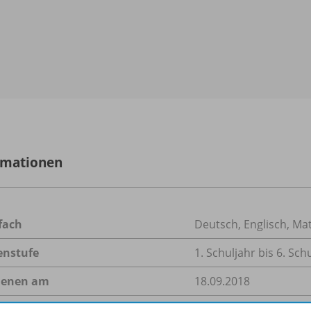
rmationen
fach
Deutsch
,
Englisch
,
Mat
enstufe
1. Schuljahr bis 6. Sch
ienen am
18.09.2018
größe
277,7 MB