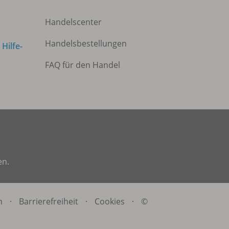
Handelscenter
Handelsbestellungen
m
Hilfe-
FAQ für den Handel
en.
n
·
Barrierefreiheit
·
Cookies
·
©