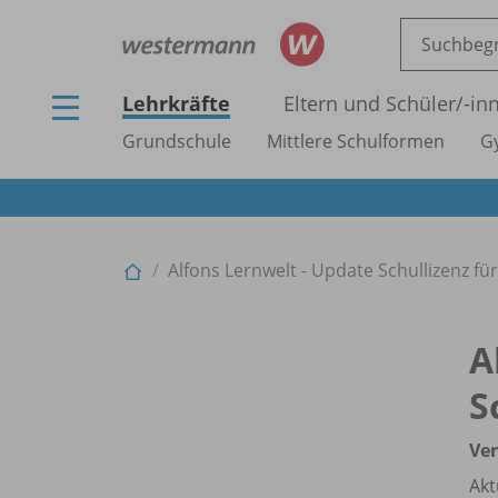
Lehrkräfte
Eltern und Schüler/
-in
Grundschule
Mittlere Schulformen
G
Alfons Lernwelt - Update Schullizenz für
A
S
Ver
Akt