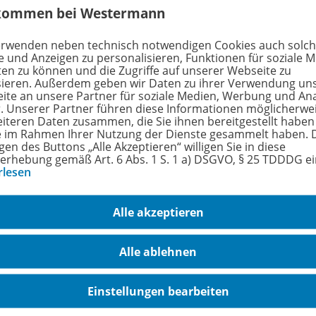
kommen bei Westermann
erwenden neben technisch notwendigen Cookies auch solc
e und Anzeigen zu personalisieren, Funktionen für soziale 
hreibung
ten zu können und die Zugriffe auf unserer Webseite zu
sieren. Außerdem geben wir Daten zu ihrer Verwendung un
ite an unsere Partner für soziale Medien, Werbung und An
r. Unserer Partner führen diese Informationen möglicherwe
eiteren Daten zusammen, die Sie ihnen bereitgestellt haben
LFONS-Team stellt ein Update mit vielen Neuigkeiten un
ie im Rahmen Ihrer Nutzung der Dienste gesammelt haben. 
eihe ALFONS Lernwelt bereit.
gen des Buttons „Alle Akzeptieren“ willigen Sie in diese
erhebung gemäß Art. 6 Abs. 1 S. 1 a) DSGVO, § 25 TDDDG e
rlesen
date (ca. 300 MB) aktualisiert alle installierten Programm
S Lernwelt Manager und ALFONS Datenserver auf den neuest
Alle akzeptieren
date enthalten sind auch die Handbücher für ALFONS Lernw
tändig überarbeitet und um die Beschreibung der neuen Funk
Alle ablehnen
Einstellungen bearbeiten