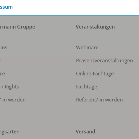
essum
ermann Gruppe
Veranstaltungen
uns
Webinare
e
Präsenzveranstaltungen
ere
Online-Fachtage
gn Rights
Fachtage
/
-in werden
Referent/
-in werden
ngsarten
Versand