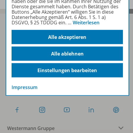
haben oder die sie im Rahmen Ihrer Nutzung der
Dienste gesammelt haben. Durch Betätigen des
Buttons „Alle Akzeptieren“ willigen Sie in diese
Datenerhebung gemäß Art. 6 Abs. 1 S. 1 a)
DSGVO, § 25 TDDDG ein.
…
Weiterlesen
Alle akzeptieren
Sofort profitieren
Alle ablehnen
Zum Newsletter anmelden
Einstellungen bearbeiten
Folgen Sie uns auf Social Media
Impressum
Westermann Gruppe