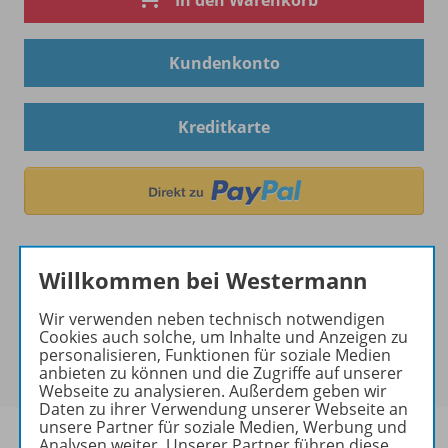
In den Warenkorb
Kundenkonto
Kreditkarte
Willkommen bei Westermann
Wir verwenden neben technisch notwendigen
Hinweis zu Sonderkonditionen
Cookies auch solche, um Inhalte und Anzeigen zu
Bei Bezahlung über Paypal und Kreditkarte können
personalisieren, Funktionen für soziale Medien
keine Sonderkonditionen gewährt werden.
anbieten zu können und die Zugriffe auf unserer
Webseite zu analysieren. Außerdem geben wir
Daten zu ihrer Verwendung unserer Webseite an
unsere Partner für soziale Medien, Werbung und
Analysen weiter. Unserer Partner führen diese