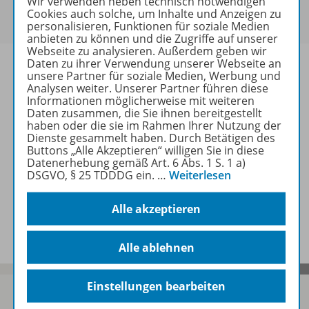
Wir verwenden neben technisch notwendigen
Um den für Sie gültigen Preis zu sehen,
melden Sie
Cookies auch solche, um Inhalte und Anzeigen zu
sich bitte an
.
personalisieren, Funktionen für soziale Medien
anbieten zu können und die Zugriffe auf unserer
Webseite zu analysieren. Außerdem geben wir
Daten zu ihrer Verwendung unserer Webseite an
unsere Partner für soziale Medien, Werbung und
Analysen weiter. Unserer Partner führen diese
Informationen möglicherweise mit weiteren
Informationen
Daten zusammen, die Sie ihnen bereitgestellt
haben oder die sie im Rahmen Ihrer Nutzung der
Dienste gesammelt haben. Durch Betätigen des
Buttons „Alle Akzeptieren“ willigen Sie in diese
Weitere Inhalte der Ausgabe
Datenerhebung gemäß Art. 6 Abs. 1 S. 1 a)
DSGVO, § 25 TDDDG ein.
…
Weiterlesen
Alle akzeptieren
Spar-Pakete
Alle ablehnen
Einstellungen bearbeiten