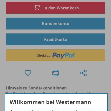
In den Warenkorb
Kundenkonto
Kreditkarte
Hinweis zu Sonderkonditionen
Bei Bezahlung über Paypal und Kreditkarte können
keine Sonderkonditionen gewährt werden.
Willkommen bei Westermann
Sie haben ein passendes
Spar-Paket
?