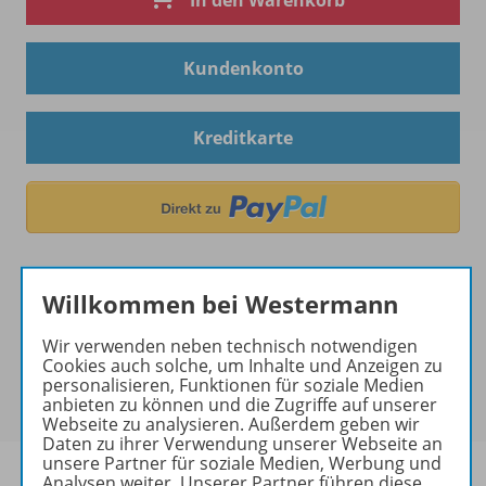
In den Warenkorb
Kundenkonto
Kreditkarte
Willkommen bei Westermann
Wir verwenden neben technisch notwendigen
Hinweis zu Sonderkonditionen
Cookies auch solche, um Inhalte und Anzeigen zu
Bei Bezahlung über Paypal und Kreditkarte können
personalisieren, Funktionen für soziale Medien
keine Sonderkonditionen gewährt werden.
anbieten zu können und die Zugriffe auf unserer
Webseite zu analysieren. Außerdem geben wir
Daten zu ihrer Verwendung unserer Webseite an
unsere Partner für soziale Medien, Werbung und
Analysen weiter. Unserer Partner führen diese