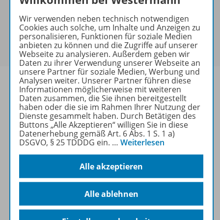
Bei Bezahlung über Paypal und Kreditkarte können
keine Sonderkonditionen gewährt werden.
Wir verwenden neben technisch notwendigen
Sie haben ein passendes
Spar-Paket
?
Cookies auch solche, um Inhalte und Anzeigen zu
personalisieren, Funktionen für soziale Medien
Um den für Sie gültigen Preis zu sehen,
melden Sie
anbieten zu können und die Zugriffe auf unserer
sich bitte an
.
Webseite zu analysieren. Außerdem geben wir
Daten zu ihrer Verwendung unserer Webseite an
unsere Partner für soziale Medien, Werbung und
Analysen weiter. Unserer Partner führen diese
Informationen möglicherweise mit weiteren
Daten zusammen, die Sie ihnen bereitgestellt
haben oder die sie im Rahmen Ihrer Nutzung der
Informationen
Dienste gesammelt haben. Durch Betätigen des
Buttons „Alle Akzeptieren“ willigen Sie in diese
Datenerhebung gemäß Art. 6 Abs. 1 S. 1 a)
DSGVO, § 25 TDDDG ein.
…
Weiterlesen
Beschreibung
Alle akzeptieren
Spar-Pakete
Alle ablehnen