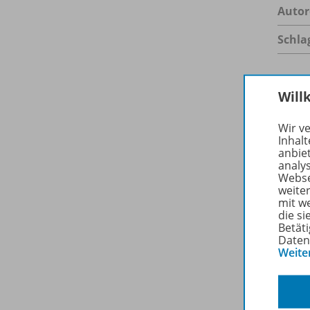
Autor
Schla
Will
Spar
Wir v
Inhalt
anbie
analy
Webse
weite
mit w
die s
Betäti
Daten
Weite