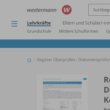
Lehrkräfte
Eltern und Schüler/
-in
Grundschule
Mittlere Schulformen
G
Register Überprüfen - Dokumentprüfun
R
D
K
Au