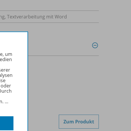
g, Textverarbeitung mit Word
he, um
Medien
serer
alysen
0000
ise
 oder
Durch
in.
…
Zum Produkt