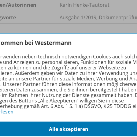
en/
Autorinnen
Karin Henke-Tautorat
gworte
Ausgabe 1/2019, Dokumentprüfun
kommen bei Westermann
-Pakete
erwenden neben technisch notwendigen Cookies auch solc
e und Anzeigen zu personalisieren, Funktionen für soziale 
ten zu können und die Zugriffe auf unserer Webseite zu
Theorie und Praxis der
sieren. Außerdem geben wir Daten zu ihrer Verwendung un
ite an unsere Partner für soziale Medien, Werbung und An
Textverarbeitung
2347
r. Unserer Partner führen diese Informationen möglicherwe
Abonnement für Privatpersonen
eiteren Daten zusammen, die Sie ihnen bereitgestellt haben
ie im Rahmen Ihrer Nutzung der Dienste gesammelt haben. 
gen des Buttons „Alle Akzeptieren“ willigen Sie in diese
erhebung gemäß Art. 6 Abs. 1 S. 1 a) DSGVO, § 25 TDDDG e
rlesen
Alle akzeptieren