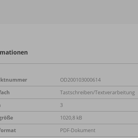
rmationen
uktnummer
OD200103000614
fach
Tastschreiben/Textverarbeitung
n
3
größe
1020,8 kB
format
PDF-Dokument