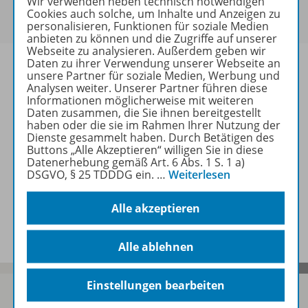
Wir verwenden neben technisch notwendigen
Um den für Sie gültigen Preis zu sehen,
melden Sie
Cookies auch solche, um Inhalte und Anzeigen zu
sich bitte an
.
personalisieren, Funktionen für soziale Medien
anbieten zu können und die Zugriffe auf unserer
Webseite zu analysieren. Außerdem geben wir
Daten zu ihrer Verwendung unserer Webseite an
unsere Partner für soziale Medien, Werbung und
Analysen weiter. Unserer Partner führen diese
Informationen möglicherweise mit weiteren
Informationen
Daten zusammen, die Sie ihnen bereitgestellt
haben oder die sie im Rahmen Ihrer Nutzung der
Dienste gesammelt haben. Durch Betätigen des
Buttons „Alle Akzeptieren“ willigen Sie in diese
Weitere Inhalte der Ausgabe
Datenerhebung gemäß Art. 6 Abs. 1 S. 1 a)
DSGVO, § 25 TDDDG ein.
…
Weiterlesen
Alle akzeptieren
Spar-Pakete
Alle ablehnen
Einstellungen bearbeiten