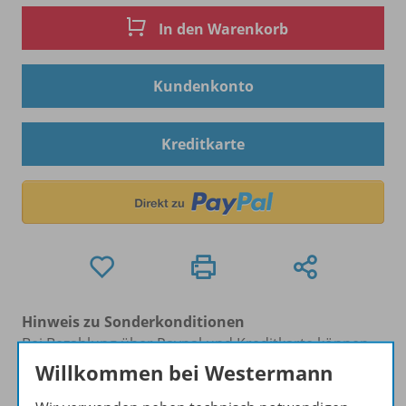
In den Warenkorb
Kundenkonto
Kreditkarte
Hinweis zu Sonderkonditionen
Bei Bezahlung über Paypal und Kreditkarte können
keine Sonderkonditionen gewährt werden.
Willkommen bei Westermann
Sie haben ein passendes
Spar-Paket
?