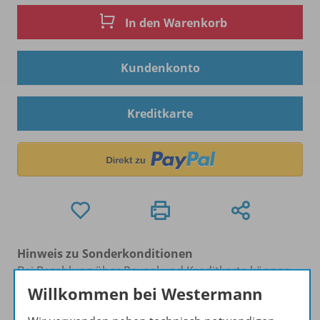
In den Warenkorb
Kundenkonto
Kreditkarte
Hinweis zu Sonderkonditionen
Bei Bezahlung über Paypal und Kreditkarte können
keine Sonderkonditionen gewährt werden.
Willkommen bei Westermann
Sie haben ein passendes
Spar-Paket
?