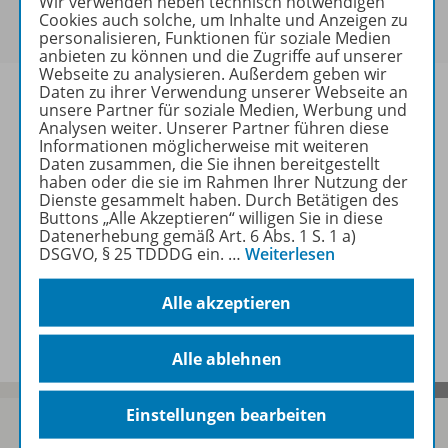
Wir verwenden neben technisch notwendigen
Um den für Sie gültigen Preis zu sehen,
melden Sie
Cookies auch solche, um Inhalte und Anzeigen zu
sich bitte an
.
personalisieren, Funktionen für soziale Medien
anbieten zu können und die Zugriffe auf unserer
Webseite zu analysieren. Außerdem geben wir
Daten zu ihrer Verwendung unserer Webseite an
unsere Partner für soziale Medien, Werbung und
Analysen weiter. Unserer Partner führen diese
Informationen möglicherweise mit weiteren
Informationen
Daten zusammen, die Sie ihnen bereitgestellt
haben oder die sie im Rahmen Ihrer Nutzung der
Dienste gesammelt haben. Durch Betätigen des
Buttons „Alle Akzeptieren“ willigen Sie in diese
Weitere Inhalte der Ausgabe
Datenerhebung gemäß Art. 6 Abs. 1 S. 1 a)
DSGVO, § 25 TDDDG ein.
…
Weiterlesen
Alle akzeptieren
Spar-Pakete
Alle ablehnen
Einstellungen bearbeiten