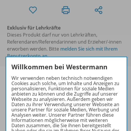
Exklusiv für Lehrkräfte
Dieses Produkt darf nur von Lehrkräften,
Referendaren/Referendarinnen und Erzieher/-innen
erworben werden. Bitte
melden Sie sich mit Ihrem
Benutzerkonto an
.
Willkommen bei Westermann
Wir verwenden neben technisch notwendigen
Cookies auch solche, um Inhalte und Anzeigen zu
personalisieren, Funktionen für soziale Medien
Informationen
anbieten zu können und die Zugriffe auf unserer
Webseite zu analysieren. Außerdem geben wir
Daten zu ihrer Verwendung unserer Webseite an
unsere Partner für soziale Medien, Werbung und
Analysen weiter. Unserer Partner führen diese
Lösungen zu folgenden Werken
Informationen möglicherweise mit weiteren
Daten zusammen, die Sie ihnen bereitgestellt
haben oder die sie im Rahmen Ihrer Nutzung der