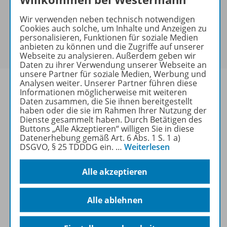
Bei Bezahlung über Paypal und Kreditkarte können
keine Sonderkonditionen gewährt werden.
Wir verwenden neben technisch notwendigen
Sie haben ein passendes
Spar-Paket
?
Cookies auch solche, um Inhalte und Anzeigen zu
personalisieren, Funktionen für soziale Medien
Um den für Sie gültigen Preis zu sehen,
melden Sie
anbieten zu können und die Zugriffe auf unserer
sich bitte an
.
Webseite zu analysieren. Außerdem geben wir
Daten zu ihrer Verwendung unserer Webseite an
unsere Partner für soziale Medien, Werbung und
Analysen weiter. Unserer Partner führen diese
Informationen möglicherweise mit weiteren
Daten zusammen, die Sie ihnen bereitgestellt
haben oder die sie im Rahmen Ihrer Nutzung der
Informationen
Dienste gesammelt haben. Durch Betätigen des
Buttons „Alle Akzeptieren“ willigen Sie in diese
Datenerhebung gemäß Art. 6 Abs. 1 S. 1 a)
DSGVO, § 25 TDDDG ein.
…
Weiterlesen
Weitere Inhalte der Ausgabe
Alle akzeptieren
Spar-Pakete
Alle ablehnen