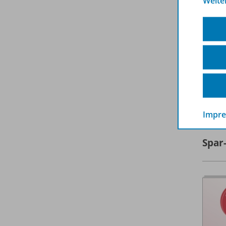
Weite
A
Impr
Spar