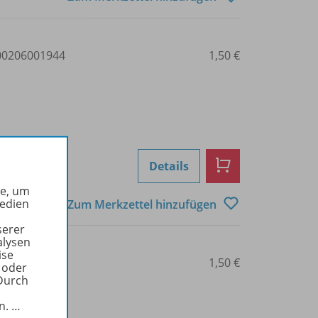
0206001944
1,50 €
Details
he, um
Medien
Zum Merkzettel hinzufügen
serer
alysen
ise
0206001945
1,50 €
 oder
Durch
in.
…