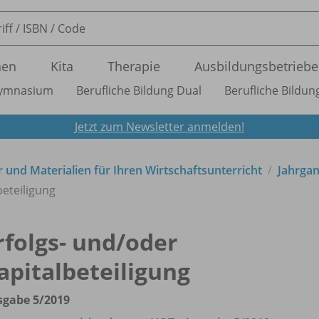
nen
Kita
Therapie
Ausbildungsbetriebe
ymnasium
Berufliche Bildung Dual
Berufliche Bildung
Jetzt zum Newsletter anmelden!
 und Materialien für Ihren Wirtschaftsunterricht
Jahrga
beteiligung
rfolgs- und/
oder
apitalbeteiligung
sgabe 5/
2019