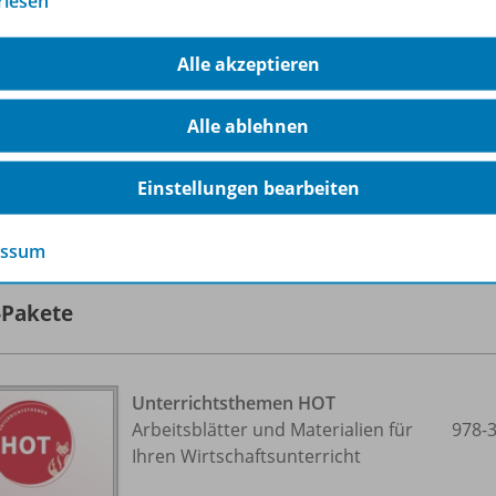
rlesen
Dateiformat:
PDF-Dokument
Alle akzeptieren
Alle ablehnen
Einstellungen bearbeiten
lle 25 Inhalte dieser Ausgabe anzeigen
essum
-Pakete
Unterrichtsthemen HOT
Arbeitsblätter und Materialien für
978-
Ihren Wirtschaftsunterricht