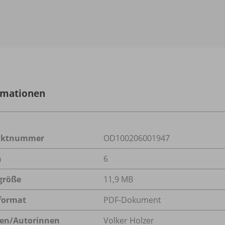
rmationen
uktnummer
OD100206001947
n
6
größe
11,9 MB
format
PDF-Dokument
en/
Autorinnen
Volker Holzer