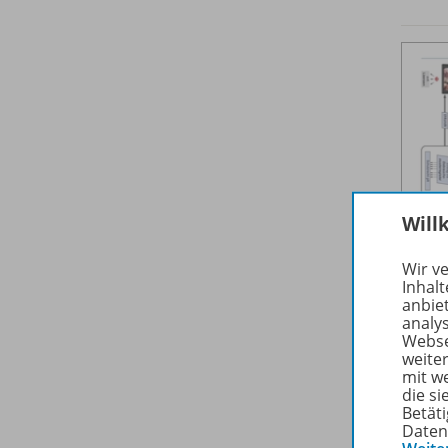
Will
Wir v
Inhalt
anbie
analy
Webse
weite
mit w
die s
Betäti
Daten