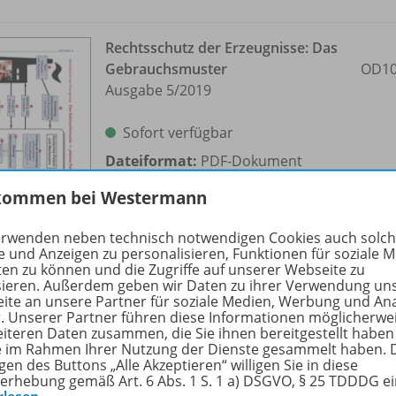
Rechtsschutz der Erzeugnisse: Das
Gebrauchsmuster
OD10
Ausgabe 5/
2019
Sofort verfügbar
Dateiformat:
PDF-Dokument
kommen bei Westermann
erwenden neben technisch notwendigen Cookies auch solc
e und Anzeigen zu personalisieren, Funktionen für soziale 
ten zu können und die Zugriffe auf unserer Webseite zu
sieren. Außerdem geben wir Daten zu ihrer Verwendung un
ite an unsere Partner für soziale Medien, Werbung und An
Kreuzworträtsel: Gebrauchsmuster
r. Unserer Partner führen diese Informationen möglicherwe
Ausgabe 5/
2019
OD10
eiteren Daten zusammen, die Sie ihnen bereitgestellt haben
ie im Rahmen Ihrer Nutzung der Dienste gesammelt haben. 
gen des Buttons „Alle Akzeptieren“ willigen Sie in diese
Sofort verfügbar
erhebung gemäß Art. 6 Abs. 1 S. 1 a) DSGVO, § 25 TDDDG e