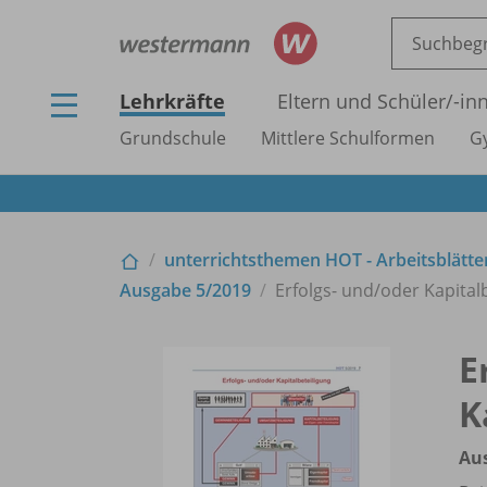
Lehrkräfte
Eltern und Schüler/
-in
Grundschule
Mittlere Schulformen
G
unterrichtsthemen HOT - Arbeitsblätter
Ausgabe 5/
2019
Erfolgs- und/
oder Kapital
E
K
Au