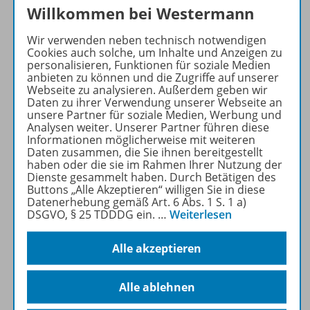
Willkommen bei Westermann
Über 400 kostenlose
Materialien für einen
Wir verwenden neben technisch notwendigen
vielfältigen
Cookies auch solche, um Inhalte und Anzeigen zu
Englischunterricht:
personalisieren, Funktionen für soziale Medien
anbieten zu können und die Zugriffe auf unserer
Arbeitsblätter,
Webseite zu analysieren. Außerdem geben wir
Kopiervorlagen, Videos und
Daten zu ihrer Verwendung unserer Webseite an
Podcast-Episoden.
unsere Partner für soziale Medien, Werbung und
Analysen weiter. Unserer Partner führen diese
Informationen möglicherweise mit weiteren
Mehr Informationen
Daten zusammen, die Sie ihnen bereitgestellt
haben oder die sie im Rahmen Ihrer Nutzung der
Dienste gesammelt haben. Durch Betätigen des
Buttons „Alle Akzeptieren“ willigen Sie in diese
Datenerhebung gemäß Art. 6 Abs. 1 S. 1 a)
DSGVO, § 25 TDDDG ein.
…
Weiterlesen
Informationen
Alle akzeptieren
Alle ablehnen
Beschreibung