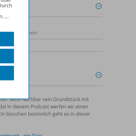
Durch
in.
…
eligion allgemein
 der liebe Nachbar sein Grundstück mit
d da! In diesem Podcast werfen wir einen
in bisschen besinnlich geht es in dieser
entszeit - ein Quiz
.