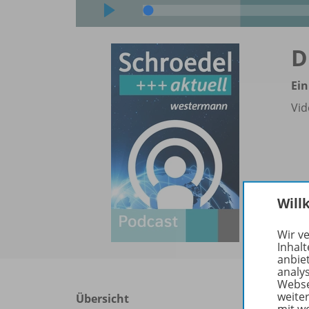
D
Ein
Vid
Will
Wir v
Inhalt
anbie
analy
Webse
weite
Übersicht
mit w