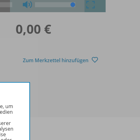
0,00 €
Zum Merkzettel hinzufügen
he, um
Medien
serer
alysen
ise
 oder