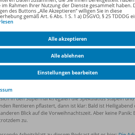
rmationen
ie im Rahmen Ihrer Nutzung der Dienste gesammelt haben. 
gen des Buttons „Alle Akzeptieren“ willigen Sie in diese
erhebung gemäß Art. 6 Abs. 1 S. 1 a) DSGVO, § 25 TDDDG e
rlesen
fach
Fächerübergreifend
,
Geschichte
,
R
Alle akzeptieren
ienen am
21.11.2019
Alle ablehnen
Einstellungen bearbeiten
hreibung
essum
sich in den Supermarktregalen die Spekulatius stapeln und
nden Rentieren pflastert, dann ist klar: Bald ist Heiligaben
anderen Blick auf die Vorweihnachtszeit. Aber keine Panik: E
trotzdem zu.
ssende Arbeitsblatt zu diesem Podcast gibt es hier:
Die Adv