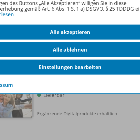
gen des Buttons „Alle Akzeptieren“ willigen Sie in diese
erhebung gemäß Art. 6 Abs. 1 S. 1 a) DSGVO, § 25 TDDDG e
rlesen
ept zu folgenden Werken
Alle akzeptieren
Alle ablehnen
Camden Town Oberstufe -
Allgemeine Ausgabe für die
978-
Einstellungen bearbeiten
Sekundarstufe II
Textbook Qualifikationsphase
essum
Lieferbar
Ergänzende Digitalprodukte erhältlich