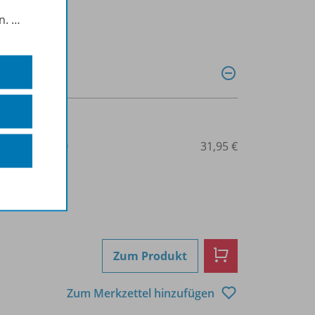
in.
…
3-425-73644-0
31,95 €
Zum Produkt
Zum Merkzettel hinzufügen