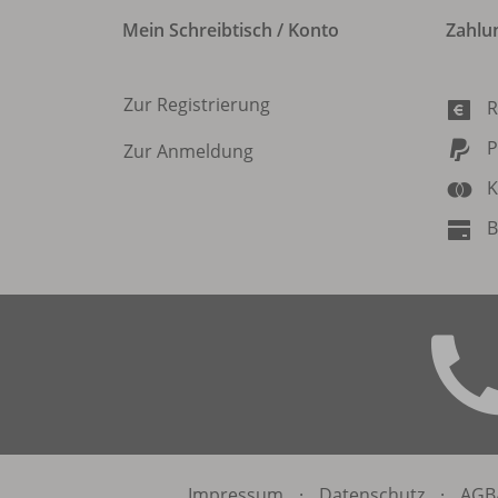
Mein Schreibtisch / Konto
Zahlu
Zur Registrierung
R
P
Zur Anmeldung
K
B
Impressum
·
Datenschutz
·
AGB