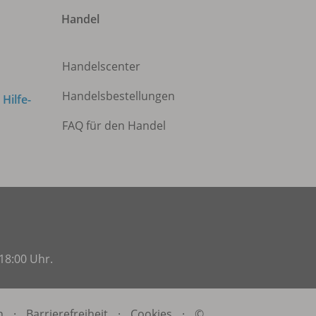
Handel
Handelscenter
Handelsbestellungen
m
Hilfe-
FAQ für den Handel
18:00 Uhr.
n
·
Barrierefreiheit
·
Cookies
·
©