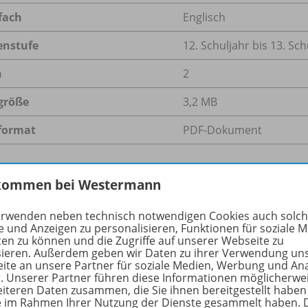
fach
Englisch
enstufe
12. Schuljahr bis 13. Sch
n
2
größe
3,2 MB
format
PDF-Dokument
kommen bei Westermann
hreibung
erwenden neben technisch notwendigen Cookies auch solc
e und Anzeigen zu personalisieren, Funktionen für soziale 
ten zu können und die Zugriffe auf unserer Webseite zu
hülerband für die Kursstufe ist in seiner Struktur so flexib
sieren. Außerdem geben wir Daten zu ihrer Verwendung un
ite an unsere Partner für soziale Medien, Werbung und An
l in einem
3-stündigen Basiskurs
als auch in einem
5-stün
r. Unserer Partner führen diese Informationen möglicherwe
m, wie stark Ihr Kurs ist, lassen Sie Teile des Lehrwerks
eiteren Daten zusammen, die Sie ihnen bereitgestellt haben
ot an Zusatztexten und Aufgaben dazu.
ie im Rahmen Ihrer Nutzung der Dienste gesammelt haben. 