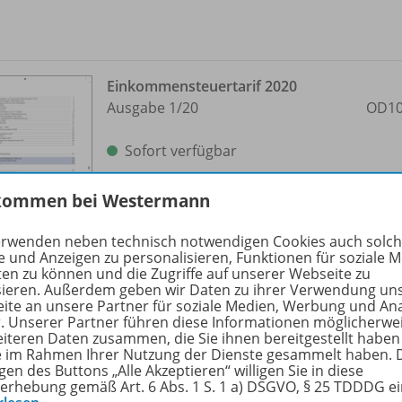
Einkommensteuertarif 2020
Ausgabe 1/
20
OD10
Sofort verfügbar
Dateiformat:
PDF-Dokument
kommen bei Westermann
erwenden neben technisch notwendigen Cookies auch solc
e und Anzeigen zu personalisieren, Funktionen für soziale 
ten zu können und die Zugriffe auf unserer Webseite zu
sieren. Außerdem geben wir Daten zu ihrer Verwendung un
ite an unsere Partner für soziale Medien, Werbung und An
r. Unserer Partner führen diese Informationen möglicherwe
eiteren Daten zusammen, die Sie ihnen bereitgestellt haben
Steuereinnahmen von Bund,
ie im Rahmen Ihrer Nutzung der Dienste gesammelt haben. 
Ländern und Gemeinden
OD10
gen des Buttons „Alle Akzeptieren“ willigen Sie in diese
erhebung gemäß Art. 6 Abs. 1 S. 1 a) DSGVO, § 25 TDDDG e
(Steuerspirale 2018)