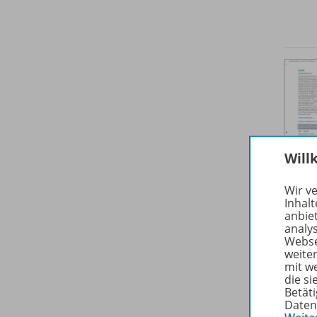
Will
Wir v
Inhalt
anbie
analy
Webse
weite
mit w
die s
Betäti
Daten