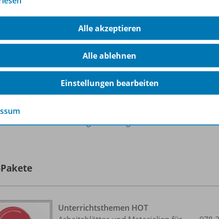
rlesen
Ausgabe 1/
20
Sofort verfügbar
Alle akzeptieren
Dateiformat:
PDF-Dokument
Alle ablehnen
Einstellungen bearbeiten
essum
lle 22 Inhalte dieser Ausgabe anzeigen
-Pakete
Unterrichtsthemen HOT