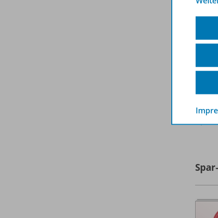
Weite
Impr
A
Spar