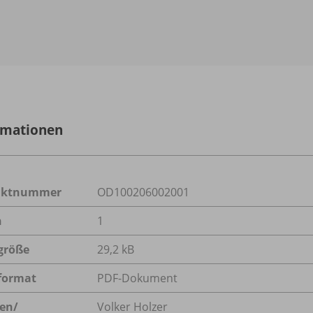
rmationen
uktnummer
OD100206002001
n
1
größe
29,2 kB
format
PDF-Dokument
en/
Volker Holzer