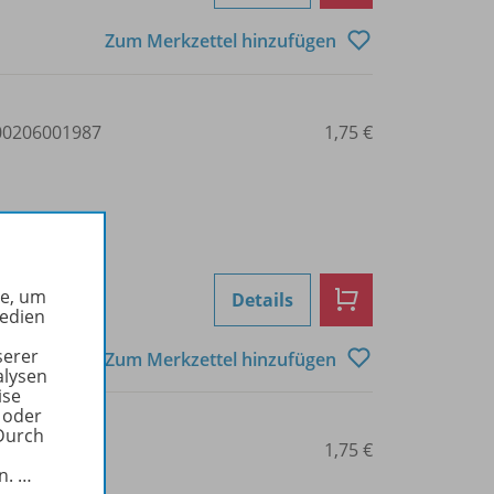
Zum Merkzettel hinzufügen
0206001987
1,75 €
he, um
Details
Medien
serer
Zum Merkzettel hinzufügen
alysen
ise
 oder
Durch
0206001988
1,75 €
in.
…