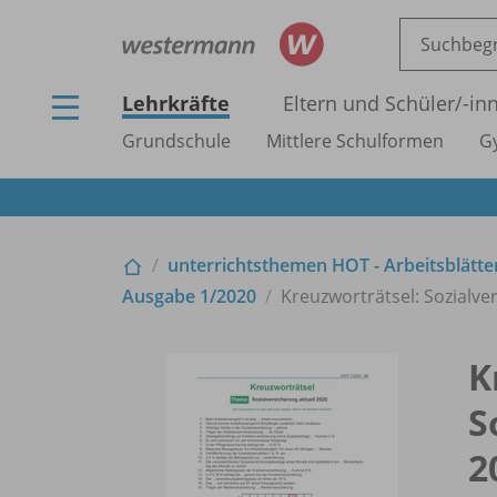
Lehrkräfte
Eltern und Schüler/
-in
Grundschule
Mittlere Schulformen
G
unterrichtsthemen HOT - Arbeitsblätter
Ausgabe 1/
2020
Kreuzworträtsel: Sozialve
K
S
2