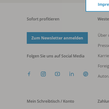
Impr
Sofort profitieren
West
Über 
Zum Newsletter anmelden
Press
Karri
Folgen Sie uns auf Social Media
Forei
Autor
Mein Schreibtisch / Konto
Zahlu