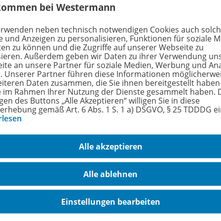
kommen bei Westermann
größe
3,1 MB
erwenden neben technisch notwendigen Cookies auch solc
format
Audio-Datei
e und Anzeigen zu personalisieren, Funktionen für soziale 
ten zu können und die Zugriffe auf unserer Webseite zu
sieren. Außerdem geben wir Daten zu ihrer Verwendung un
ite an unsere Partner für soziale Medien, Werbung und An
r. Unserer Partner führen diese Informationen möglicherwe
hreibung
eiteren Daten zusammen, die Sie ihnen bereitgestellt haben
ie im Rahmen Ihrer Nutzung der Dienste gesammelt haben. 
gen des Buttons „Alle Akzeptieren“ willigen Sie in diese
erhebung gemäß Art. 6 Abs. 1 S. 1 a) DSGVO, § 25 TDDDG e
 Jahren setzte der erste Mensch seinen Fuß auf den Mond. D
rlesen
lauf zum Mond" am Ende die Nase vorn haben würde: Die US
ischen Wettstreit erfahrt ihr in diesem Podcast.
Alle akzeptieren
ssende Arbeitsblatt zu diesem Podcast gibt es hier:
Der Ka
Alle ablehnen
Einstellungen bearbeiten