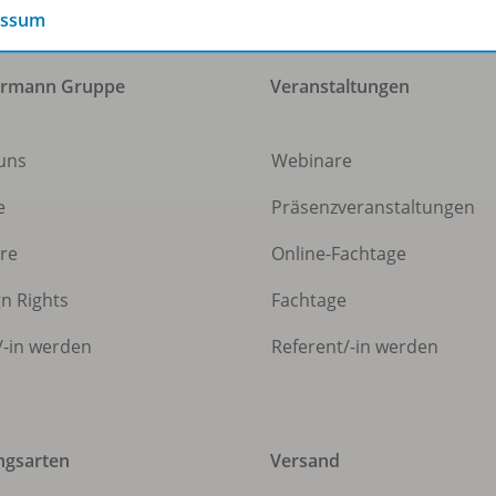
essum
ermann Gruppe
Veranstaltungen
uns
Webinare
e
Präsenzveranstaltungen
ere
Online-Fachtage
gn Rights
Fachtage
/
-in werden
Referent/
-in werden
ngsarten
Versand