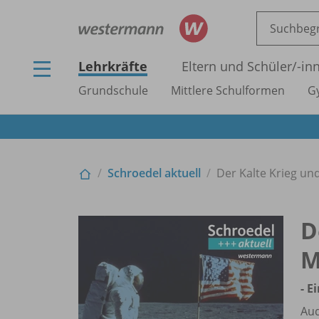
Lehrkräfte
Eltern und Schüler/
-in
Grundschule
Mittlere Schulformen
G
Schroedel aktuell
Der Kalte Krieg un
D
M
- E
Au