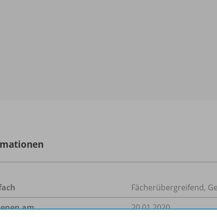
rmationen
fach
Fächerübergreifend
,
Ge
ienen am
20.01.2020