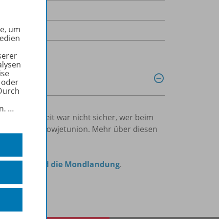
he, um
Medien
serer
alysen
ise
 oder
Durch
in.
…
och lange Zeit war nicht sicher, wer beim
A oder die Sowjetunion. Mehr über diesen
lte Krieg und die Mondlandung
.