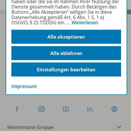
haben oder die sie im Rahmen Ihrer Nutzung der
Dienste gesammelt haben. Durch Betätigen des
Buttons „Alle Akzeptieren“ willigen Sie in diese
Datenerhebung gemäß Art. 6 Abs. 1 S. 1 a)
DSGVO, § 25 TDDDG ein.
…
Weiterlesen
Alle akzeptieren
Sofort profitieren
Alle ablehnen
Zum Newsletter anmelden
Einstellungen bearbeiten
Folgen Sie uns auf Social Media
Impressum
Westermann Gruppe