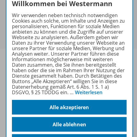
Hinweis zu Sonderkonditionen
Willkommen bei Westermann
Bei Bezahlung über Paypal und Kreditkarte können
Wir verwenden neben technisch notwendigen
keine Sonderkonditionen gewährt werden.
Cookies auch solche, um Inhalte und Anzeigen zu
Sie haben ein passendes
Spar-Paket
?
personalisieren, Funktionen für soziale Medien
Um den für Sie gültigen Preis zu sehen,
melden Sie
anbieten zu können und die Zugriffe auf unserer
Webseite zu analysieren. Außerdem geben wir
sich bitte an
.
Daten zu ihrer Verwendung unserer Webseite an
unsere Partner für soziale Medien, Werbung und
Analysen weiter. Unserer Partner führen diese
Informationen möglicherweise mit weiteren
Daten zusammen, die Sie ihnen bereitgestellt
haben oder die sie im Rahmen Ihrer Nutzung der
Dienste gesammelt haben. Durch Betätigen des
Informationen
Buttons „Alle Akzeptieren“ willigen Sie in diese
Datenerhebung gemäß Art. 6 Abs. 1 S. 1 a)
DSGVO, § 25 TDDDG ein.
…
Weiterlesen
Weitere Inhalte der Ausgabe
Alle akzeptieren
Spar-Pakete
Alle ablehnen